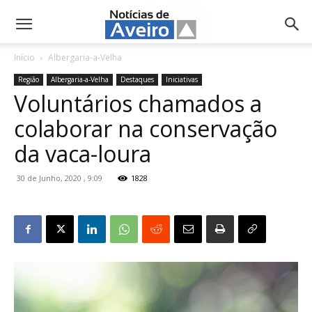
NotíciasdeAveiro.pt
Início
Albergaria-a-Velha
Região
Albergaria-a-Velha
Destaques
Iniciativas
Voluntários chamados a
colaborar na conservação
da vaca-loura
30 de Junho, 2020 , 9:09
1828