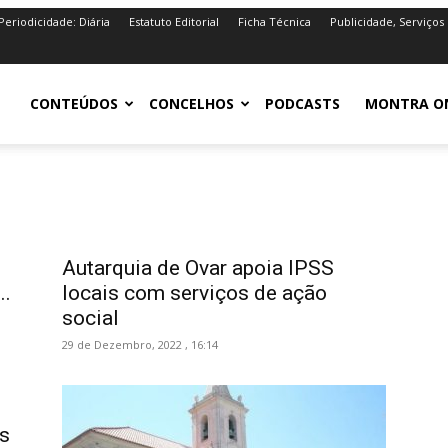
Periodicidade: Diária
Estatuto Editorial
Ficha Técnica
Publicidade, Serviços
iro.pt
CONTEÚDOS
CONCELHOS
PODCASTS
MONTRA O
Autarquia de Ovar apoia IPSS
..
locais com serviços de ação
social
29 de Dezembro, 2022 , 16:14
s