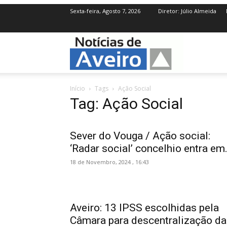
Sexta-feira, Agosto 7, 2026
Diretor: Júlio Almeida
NotíciasdeAve
Início
Tags
Ação Social
Tag: Ação Social
Sever do Vouga / Ação social:
‘Radar social’ concelhio entra em.
18 de Novembro, 2024 , 16:43
Aveiro: 13 IPSS escolhidas pela
Câmara para descentralização da