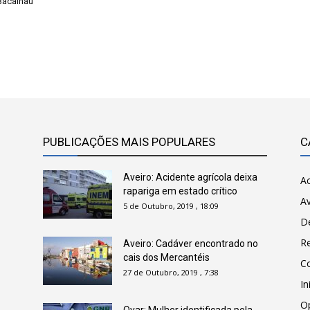
 Bacalhau
PUBLICAÇÕES MAIS POPULARES
C
Aveiro: Acidente agrícola deixa
Ac
rapariga em estado crítico
Av
5 de Outubro, 2019 , 18:09
D
R
Aveiro: Cadáver encontrado no
cais dos Mercantéis
C
27 de Outubro, 2019 , 7:38
In
O