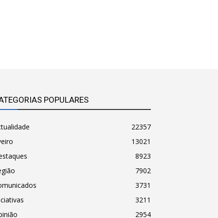
ATEGORIAS POPULARES
tualidade
22357
eiro
13021
estaques
8923
egião
7902
omunicados
3731
iciativas
3211
pinião
2954