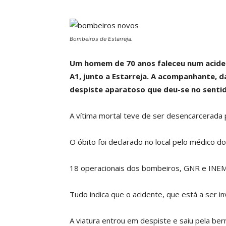
Bombeiros de Estarreja.
Um homem de 70 anos faleceu num acident
A1, junto a Estarreja. A acompanhante, d
despiste aparatoso que deu-se no sentid
A vítima mortal teve de ser desencarcerada 
O óbito foi declarado no local pelo médico d
18 operacionais dos bombeiros, GNR e INEM
Tudo indica que o acidente, que está a ser i
A viatura entrou em despiste e saiu pela b