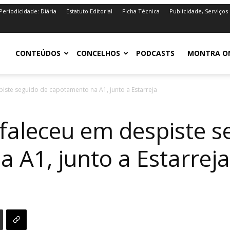
Periodicidade: Diária
Estatuto Editorial
Ficha Técnica
Publicidade, Serviços
iro.pt
CONTEÚDOS
CONCELHOS
PODCASTS
MONTRA O
iste seguido de capotamento na A1, junto a Estarreja
faleceu em despiste s
 A1, junto a Estarreja