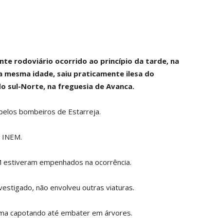
e rodoviário ocorrido ao princípio da tarde, na
a mesma idade, saiu praticamente ilesa do
o sul-Norte, na freguesia de Avanca.
pelos bombeiros de Estarreja.
o INEM.
 estiveram empenhados na ocorrência.
nvestigado, não envolveu outras viaturas.
erma capotando até embater em árvores.