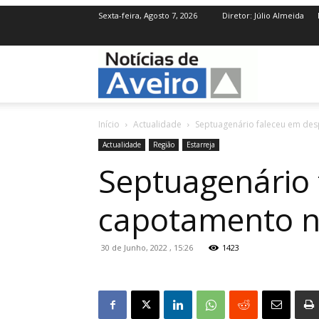
Sexta-feira, Agosto 7, 2026
Diretor: Júlio Almeida
NotíciasdeAve
Início
Actualidade
Septuagenário faleceu em desp
Actualidade
Região
Estarreja
Septuagenário 
capotamento na
30 de Junho, 2022 , 15:26
1423