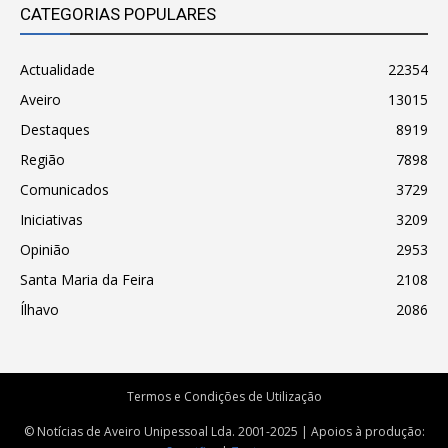
CATEGORIAS POPULARES
Actualidade
22354
Aveiro
13015
Destaques
8919
Região
7898
Comunicados
3729
Iniciativas
3209
Opinião
2953
Santa Maria da Feira
2108
Ílhavo
2086
Termos e Condições de Utilização
© Notícias de Aveiro Unipessoal Lda. 2001-2025 | Apoios à produção: