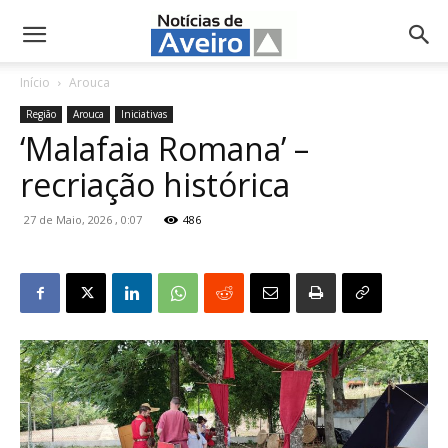
NotíciasdeAveiro.pt
Início
Arouca
Região
Arouca
Iniciativas
‘Malafaia Romana’ –
recriação histórica
27 de Maio, 2026 , 0:07
486