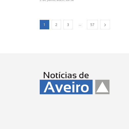
...
1
2
3
57