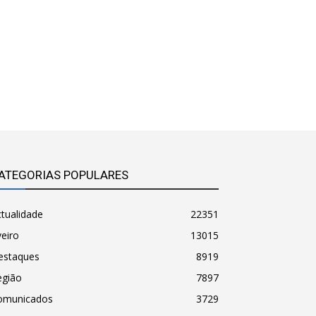
ATEGORIAS POPULARES
tualidade
22351
eiro
13015
estaques
8919
egião
7897
omunicados
3729