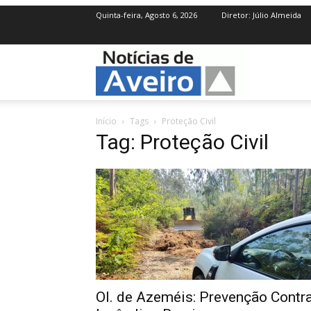
Quinta-feira, Agosto 6, 2026
Diretor: Júlio Almeida
NotíciasdeAve
Início
Tags
Proteção Civil
Tag: Proteção Civil
Ol. de Azeméis: Prevenção Contr