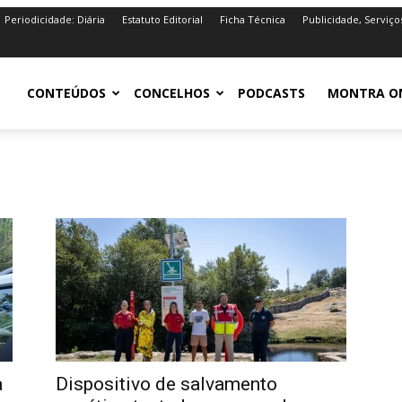
Periodicidade: Diária
Estatuto Editorial
Ficha Técnica
Publicidade, Serviço
iro.pt
CONTEÚDOS
CONCELHOS
PODCASTS
MONTRA O
a
Dispositivo de salvamento