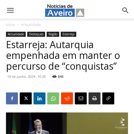
NotíciasdeAveiro.pt
Início
Actualidade
Actualidade
Destaques
Região
Estarreja
Estarreja: Autarquia
empenhada em manter o
percurso de “conquistas”
14 de Junho, 2024 , 10:20
846