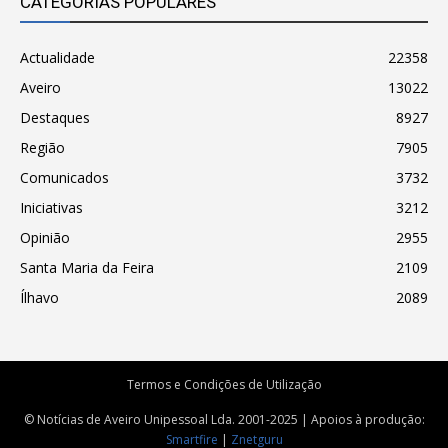
CATEGORIAS POPULARES
Actualidade
22358
Aveiro
13022
Destaques
8927
Região
7905
Comunicados
3732
Iniciativas
3212
Opinião
2955
Santa Maria da Feira
2109
Ílhavo
2089
Termos e Condições de Utilização
© Notícias de Aveiro Unipessoal Lda. 2001-2025 | Apoios à produção:
Smartfire
|
Znetguru