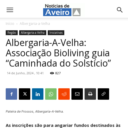
NotíciasdeAveiro.pt
Início
Albergaria-a-Velha
Região
Albergaria-a-Velha
Iniciativas
Albergaria-A-Velha:
Associação Bioliving guia
“Caminhada do Solstício”
14 de Junho, 2024 , 10:41
827
Pateira de Frossos, Albergaria-A-Velha.
As inscrições são para angariar fundos destinados às