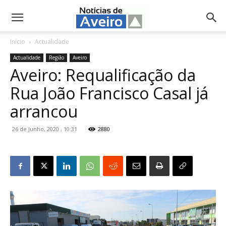
NotíciasdeAveiro.pt
Início
Actualidade
Actualidade
Região
Aveiro
Aveiro: Requalificação da
Rua João Francisco Casal já
arrancou
26 de Junho, 2020 , 10:31
2880