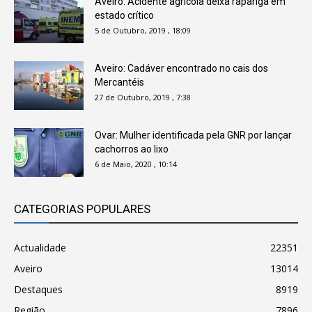
Aveiro: Acidente agrícola deixa rapariga em
estado crítico
5 de Outubro, 2019 , 18:09
Aveiro: Cadáver encontrado no cais dos
Mercantéis
27 de Outubro, 2019 , 7:38
Ovar: Mulher identificada pela GNR por lançar
cachorros ao lixo
6 de Maio, 2020 , 10:14
CATEGORIAS POPULARES
Actualidade
22351
Aveiro
13014
Destaques
8919
Região
7896