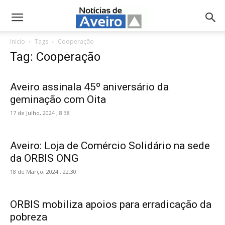
NotíciasdeAveiro.pt
Início
Tags
Cooperação
Tag: Cooperação
Aveiro assinala 45º aniversário da
geminação com Oita
17 de Julho, 2024 , 8:38
Aveiro: Loja de Comércio Solidário na sede
da ORBIS ONG
18 de Março, 2024 , 22:30
ORBIS mobiliza apoios para erradicação da
pobreza