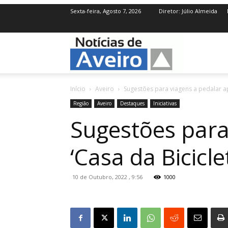
Sexta-feira, Agosto 7, 2026
Diretor: Júlio Almeida
NotíciasdeAve
Início
Aveiro
Sugestões para viagens a pedalar ap
Região
Aveiro
Destaques
Iniciativas
Sugestões para
‘Casa da Bicicle
10 de Outubro, 2022 , 9:56
1000