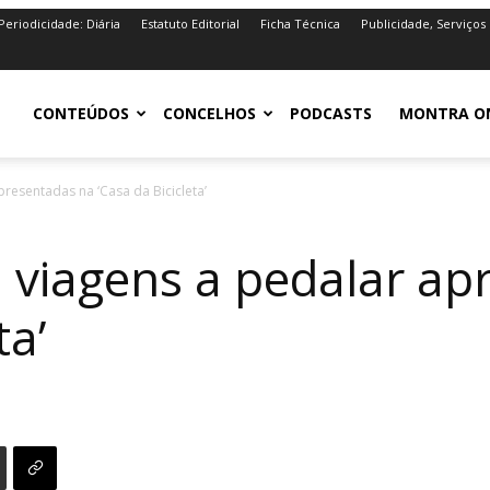
Periodicidade: Diária
Estatuto Editorial
Ficha Técnica
Publicidade, Serviços
iro.pt
CONTEÚDOS
CONCELHOS
PODCASTS
MONTRA O
resentadas na ‘Casa da Bicicleta’
 viagens a pedalar ap
ta’