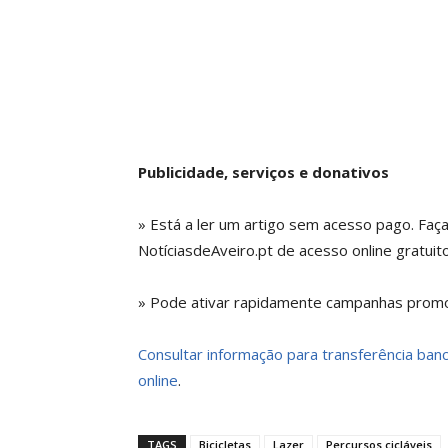
Publicidade, serviços e donativos
» Está a ler um artigo sem acesso pago. Faç
NotíciasdeAveiro.pt de acesso online gratuito
» Pode ativar rapidamente campanhas promoc
Consultar informação para transferência bancá
online
.
TAGS
Bicicletas
Lazer
Percursos cicláveis