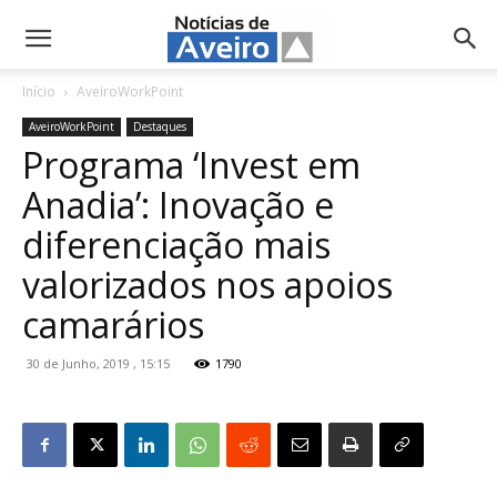
NotíciasdeAveiro.pt
Início
AveiroWorkPoint
AveiroWorkPoint
Destaques
Programa ‘Invest em
Anadia’: Inovação e
diferenciação mais
valorizados nos apoios
camarários
30 de Junho, 2019 , 15:15
1790