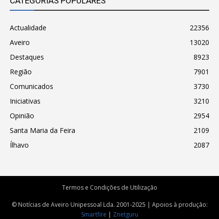
CATEGORIAS POPULARES
Actualidade
22356
Aveiro
13020
Destaques
8923
Região
7901
Comunicados
3730
Iniciativas
3210
Opinião
2954
Santa Maria da Feira
2109
Ílhavo
2087
Termos e Condições de Utilização
© Notícias de Aveiro Unipessoal Lda. 2001-2025 | Apoios à produção:
Smartfire
|
Znetguru