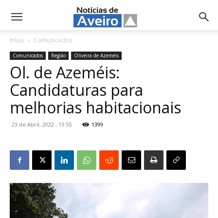
NotíciasdeAveiro.pt
Início
Comunicados
Comunicados
Região
Oliveira de Azeméis
Ol. de Azeméis:
Candidaturas para
melhorias habitacionais
23 de Abril, 2022 , 13:55
1399