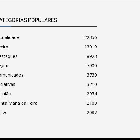
ATEGORIAS POPULARES
tualidade
22356
eiro
13019
estaques
8923
egião
7900
omunicados
3730
iciativas
3210
pinião
2954
nta Maria da Feira
2109
havo
2087