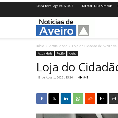
Sexta-feira, Agosto 7, 2026
Diretor: Júlio Almeida
NotíciasdeAve
Início
Actualidade
Loja do Cidadão de Aveiro va
Actualidade
Região
Aveiro
Loja do Cidadã
18 de Agosto, 2025 , 15:26
941