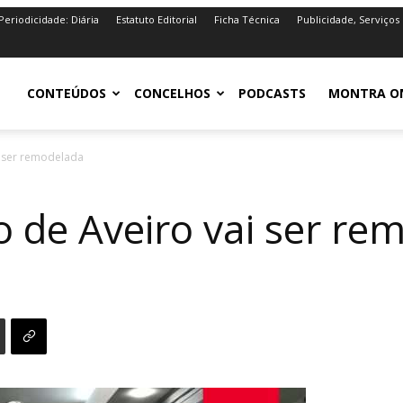
Periodicidade: Diária
Estatuto Editorial
Ficha Técnica
Publicidade, Serviços
iro.pt
CONTEÚDOS
CONCELHOS
PODCASTS
MONTRA O
i ser remodelada
o de Aveiro vai ser re