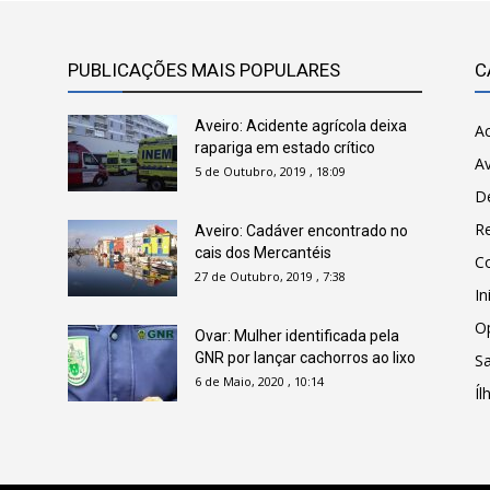
PUBLICAÇÕES MAIS POPULARES
C
Aveiro: Acidente agrícola deixa
Ac
rapariga em estado crítico
Av
5 de Outubro, 2019 , 18:09
D
R
Aveiro: Cadáver encontrado no
cais dos Mercantéis
C
27 de Outubro, 2019 , 7:38
In
O
Ovar: Mulher identificada pela
GNR por lançar cachorros ao lixo
Sa
6 de Maio, 2020 , 10:14
Íl