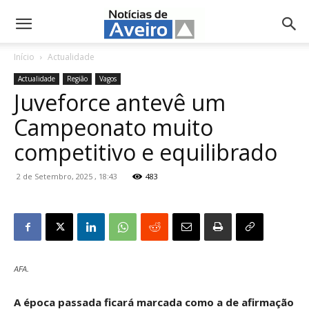
NotíciasdeAveiro.pt
Início
Actualidade
Actualidade
Região
Vagos
Juveforce antevê um
Campeonato muito
competitivo e equilibrado
2 de Setembro, 2025 , 18:43
483
AFA.
A época passada ficará marcada como a de afirmação