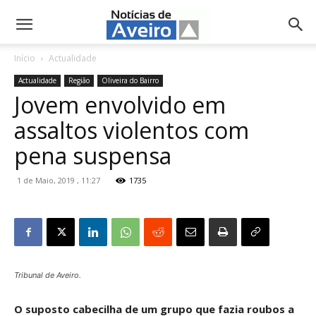
NotíciasdeAveiro.pt
Início
Actualidade
Actualidade
Região
Oliveira do Bairro
Jovem envolvido em
assaltos violentos com
pena suspensa
1 de Maio, 2019 , 11:27
1735
Tribunal de Aveiro.
O suposto cabecilha de um grupo que fazia roubos a