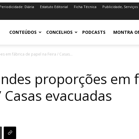
Periodicidade: Diária
Estatuto Editorial
Ficha Técnica
Publicidade, Serviços
iro.pt
CONTEÚDOS
CONCELHOS
PODCASTS
MONTRA O
s em fábrica de papel na Feira / Casas...
andes proporções em f
 / Casas evacuadas