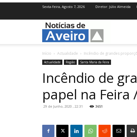
Sexta-feira, Agosto 7, 2026
Diretor: Júlio Almeida
NotíciasdeAve
Início
Actualidade
Incêndio de grandes proporçõe
Actualidade
Região
Santa Maria da Feira
Incêndio de gr
papel na Feira
29 de Junho, 2020 , 22:31
3651