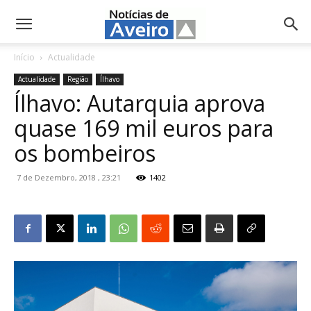
NotíciasdeAveiro.pt
Início
Actualidade
Actualidade
Região
Ílhavo
Ílhavo: Autarquia aprova
quase 169 mil euros para
os bombeiros
7 de Dezembro, 2018 , 23:21
1402