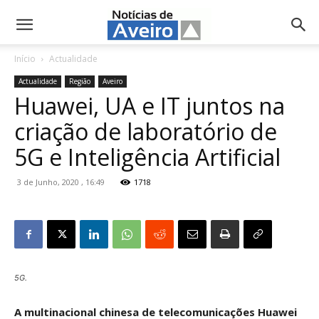
NotíciasdeAveiro.pt
Início
Actualidade
Actualidade
Região
Aveiro
Huawei, UA e IT juntos na
criação de laboratório de
5G e Inteligência Artificial
3 de Junho, 2020 , 16:49
1718
5G.
A multinacional chinesa de telecomunicações Huawei