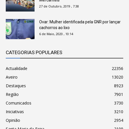
Mercantéis
27 de Outubro, 2019 , 7:38
Ovar: Mulher identificada pela GNR por lançar
cachorros ao lixo
6 de Maio, 2020 , 10:14
CATEGORIAS POPULARES
Actualidade
22356
Aveiro
13020
Destaques
8923
Região
7901
Comunicados
3730
Iniciativas
3210
Opinião
2954
Santa Maria da Feira
2109