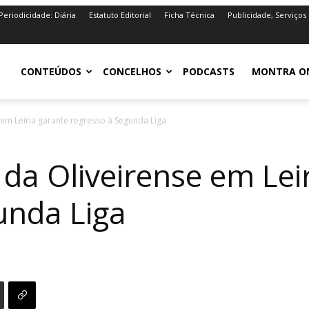
Periodicidade: Diária
Estatuto Editorial
Ficha Técnica
Publicidade, Serviços
iro.pt
CONTEÚDOS
CONCELHOS
PODCASTS
MONTRA O
e em Leiria garante regresso à Segunda Liga
a da Oliveirense em Lei
unda Liga