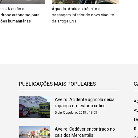
da UA estão a
Águeda: Abriu ao trânsito a
 drone autónomo para
passagem inferior do novo viaduto
sões humanitárias
da antiga EN1
PUBLICAÇÕES MAIS POPULARES
C
Aveiro: Acidente agrícola deixa
Ac
rapariga em estado crítico
Av
5 de Outubro, 2019 , 18:09
D
R
Aveiro: Cadáver encontrado no
cais dos Mercantéis
C