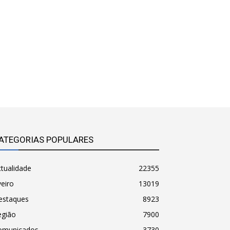
ATEGORIAS POPULARES
tualidade
22355
eiro
13019
estaques
8923
egião
7900
omunicados
3730