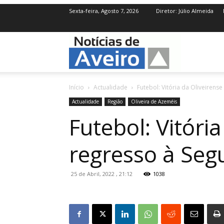
Sexta-feira, Agosto 7, 2026
Diretor: Júlio Almeida
NotíciasdeAve
Início
Actualidade
Futebol: Vitória da Oliveirens
Actualidade
Região
Oliveira de Azeméis
Futebol: Vitóri
regresso à Seg
25 de Abril, 2022 , 21:12
1038