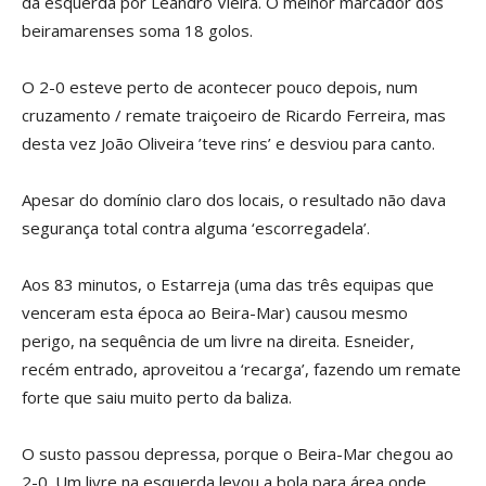
da esquerda por Leandro Vieira. O melhor marcador dos
beiramarenses soma 18 golos.
O 2-0 esteve perto de acontecer pouco depois, num
cruzamento / remate traiçoeiro de Ricardo Ferreira, mas
desta vez João Oliveira ’teve rins’ e desviou para canto.
Apesar do domínio claro dos locais, o resultado não dava
segurança total contra alguma ‘escorregadela’.
Aos 83 minutos, o Estarreja (uma das três equipas que
venceram esta época ao Beira-Mar) causou mesmo
perigo, na sequência de um livre na direita. Esneider,
recém entrado, aproveitou a ‘recarga’, fazendo um remate
forte que saiu muito perto da baliza.
O susto passou depressa, porque o Beira-Mar chegou ao
2-0. Um livre na esquerda levou a bola para área onde