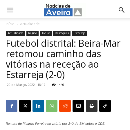
NotíciasdeAveiro.pt
Início
Actualidade
Actualidade
Região
Aveiro
Destaques
Estarreja
Futebol distrital: Beira-Mar
retomou caminho das
vitórias na receção ao
Estarreja (2-0)
20 de Março, 2022 , 18:17
1440
Remate de Ricardo Ferreira na vitória por 2-0 do BM sobre o CDE.