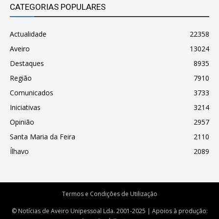
CATEGORIAS POPULARES
Actualidade
22358
Aveiro
13024
Destaques
8935
Região
7910
Comunicados
3733
Iniciativas
3214
Opinião
2957
Santa Maria da Feira
2110
Ílhavo
2089
Termos e Condições de Utilização
© Notícias de Aveiro Unipessoal Lda. 2001-2025 | Apoios à produção: