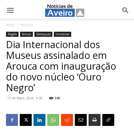
NotíciasdeAveiro.pt
Início
Arouca
Região
Arouca
Destaques
Iniciativas
Dia Internacional dos
Museus assinalado em
Arouca com inauguração
do novo núcleo ‘Ouro
Negro’
17 de Maio, 2024 , 9:30
948