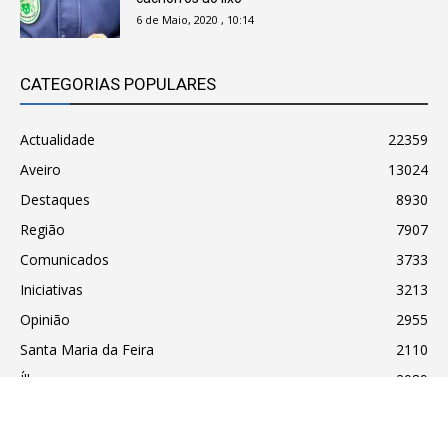
6 de Maio, 2020 , 10:14
CATEGORIAS POPULARES
Actualidade
22359
Aveiro
13024
Destaques
8930
Região
7907
Comunicados
3733
Iniciativas
3213
Opinião
2955
Santa Maria da Feira
2110
Ílhavo
2089