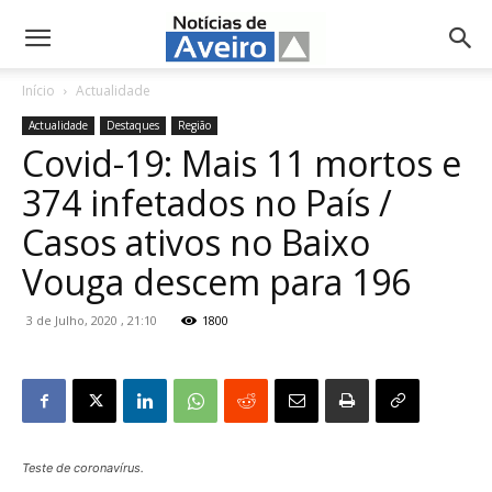
NotíciasdeAveiro.pt
Início
Actualidade
Actualidade
Destaques
Região
Covid-19: Mais 11 mortos e
374 infetados no País /
Casos ativos no Baixo
Vouga descem para 196
3 de Julho, 2020 , 21:10
1800
Teste de coronavírus.