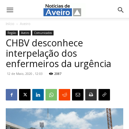
NotíciasdeAveiro.pt
Início
Aveiro
Região
Aveiro
Comunicados
CHBV desconhece
interpelação dos
enfermeiros da urgência
12 de Maio, 2020 , 12:03
2087