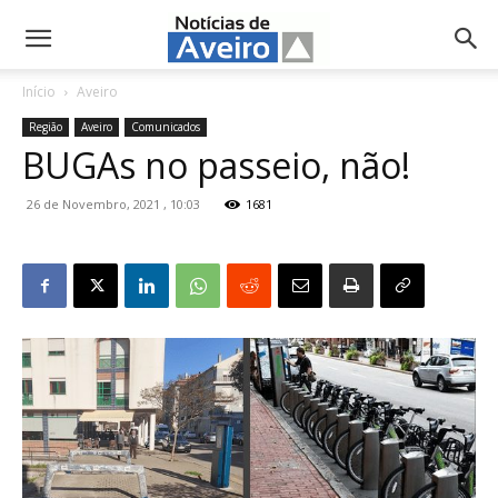
NotíciasdeAveiro.pt
Início
Aveiro
Região
Aveiro
Comunicados
BUGAs no passeio, não!
26 de Novembro, 2021 , 10:03
1681