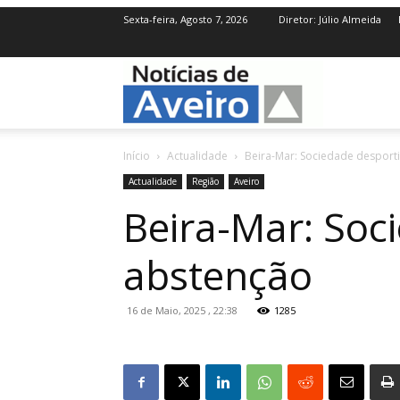
Sexta-feira, Agosto 7, 2026
Diretor: Júlio Almeida
NotíciasdeAve
Início
Actualidade
Beira-Mar: Sociedade desport
Actualidade
Região
Aveiro
Beira-Mar: Soc
abstenção
16 de Maio, 2025 , 22:38
1285