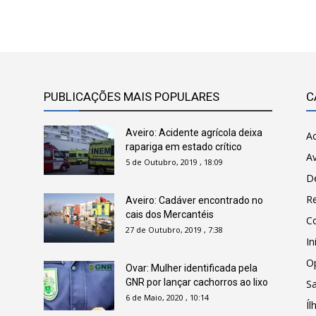
PUBLICAÇÕES MAIS POPULARES
C
Aveiro: Acidente agrícola deixa
Ac
rapariga em estado crítico
Av
5 de Outubro, 2019 , 18:09
D
R
Aveiro: Cadáver encontrado no
cais dos Mercantéis
C
27 de Outubro, 2019 , 7:38
In
O
Ovar: Mulher identificada pela
GNR por lançar cachorros ao lixo
Sa
6 de Maio, 2020 , 10:14
Íl