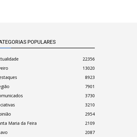
ATEGORIAS POPULARES
tualidade
22356
eiro
13020
estaques
8923
egião
7901
omunicados
3730
iciativas
3210
pinião
2954
nta Maria da Feira
2109
havo
2087