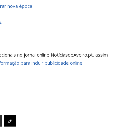
arar nova época
p
.
onais no jornal online NotíciasdeAveiro.pt, assim
formação para incluir publicidade online
.