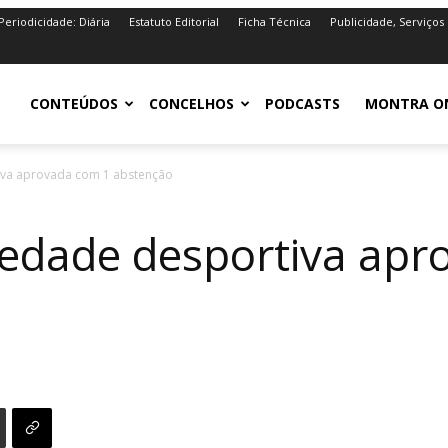
Periodicidade: Diária
Estatuto Editorial
Ficha Técnica
Publicidade, Serviços
iro.pt
CONTEÚDOS
CONCELHOS
PODCASTS
MONTRA O
iva aprovada com 1 abstenção
iedade desportiva ap