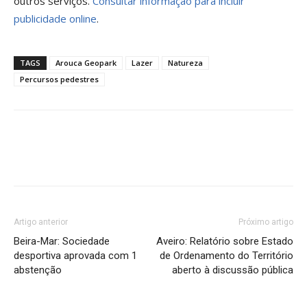
outros serviços.
Consultar informação para incluir
publicidade online
.
TAGS
Arouca Geopark
Lazer
Natureza
Percursos pedestres
Artigo anterior
Próximo artigo
Beira-Mar: Sociedade
Aveiro: Relatório sobre Estado
desportiva aprovada com 1
de Ordenamento do Território
abstenção
aberto à discussão pública