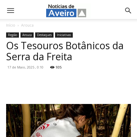
NotíciasdeAveiro.pt
Início
Arouca
Região
Arouca
Destaques
Iniciativas
Os Tesouros Botânicos da
Serra da Freita
17 de Maio, 2025 , 0:10
935