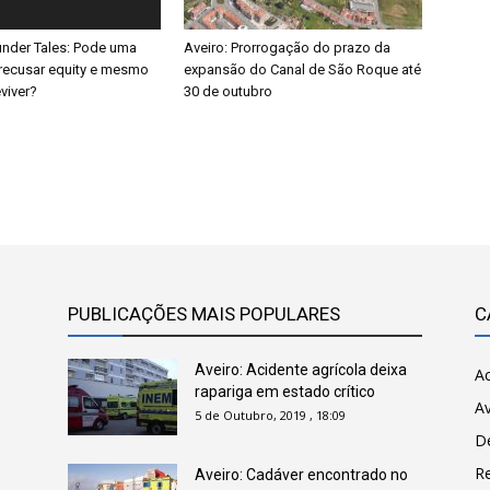
nder Tales: Pode uma
Aveiro: Prorrogação do prazo da
recusar equity e mesmo
expansão do Canal de São Roque até
viver?
30 de outubro
PUBLICAÇÕES MAIS POPULARES
C
Aveiro: Acidente agrícola deixa
Ac
rapariga em estado crítico
Av
5 de Outubro, 2019 , 18:09
D
R
Aveiro: Cadáver encontrado no