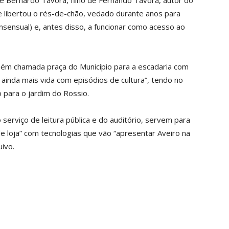
de Bernardo Távora, filho de Fernando Távora, autor do
 libertou o rés-de-chão, vedado durante anos para
onsensual) e, antes disso, a funcionar como acesso ao
ém chamada praça do Município para a escadaria com
r ainda mais vida com episódios de cultura”, tendo no
 para o jardim do Rossio.
 serviço de leitura pública e do auditório, servem para
e loja” com tecnologias que vão “apresentar Aveiro na
uivo.