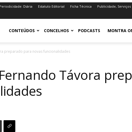
Periodicidade: Diária
Estatuto Editorial
Ficha Técnica
Publicidade, Serviços
iro.pt
CONTEÚDOS
CONCELHOS
PODCASTS
MONTRA O
ora preparado para novas funcionalidades
io Fernando Távora pre
lidades