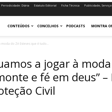
Periodicidade: Diária
Estatuto Editorial
Ficha Técnica
Publicidade, Serviço
iro.pt
CONTEÚDOS
CONCELHOS
PODCASTS
MONTRA O
à moda do Zé Esteves que é tudo...
nuamos a jogar à moda
monte e fé em deus” – 
oteção Civil