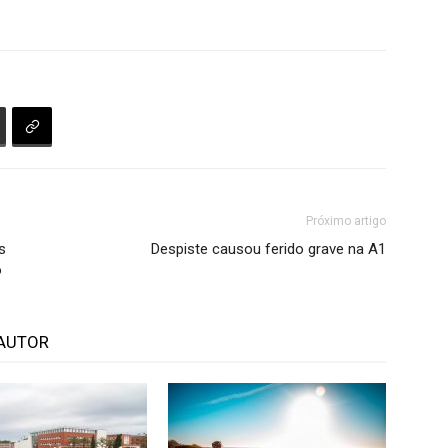
Próximo artigo
s
Despiste causou ferido grave na A1
o
AUTOR