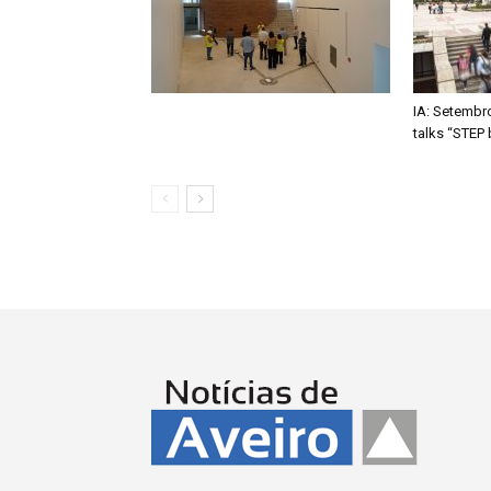
IA: Setembr
talks “STEP