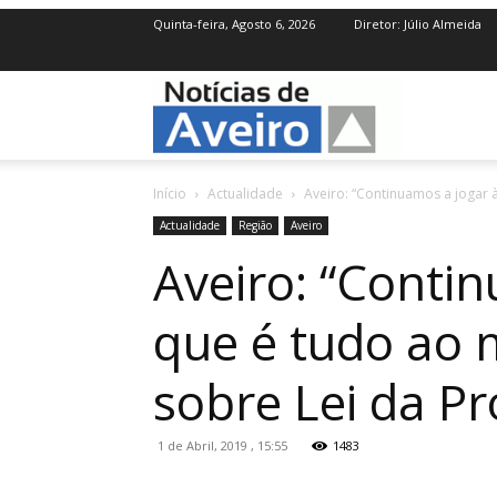
Quinta-feira, Agosto 6, 2026
Diretor: Júlio Almeida
NotíciasdeAve
Início
Actualidade
Aveiro: “Continuamos a jogar 
Actualidade
Região
Aveiro
Aveiro: “Conti
que é tudo ao 
sobre Lei da Pr
1 de Abril, 2019 , 15:55
1483