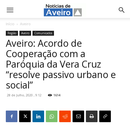
NotíciasdeAveiro.pt
Início
Aveiro
Região
Aveiro
Comunicados
Aveiro: Acordo de
Cooperação com a
Paróquia da Vera Cruz
“resolve passivo urbano e
social”
28 de Julho, 2020 , 9:12
1614