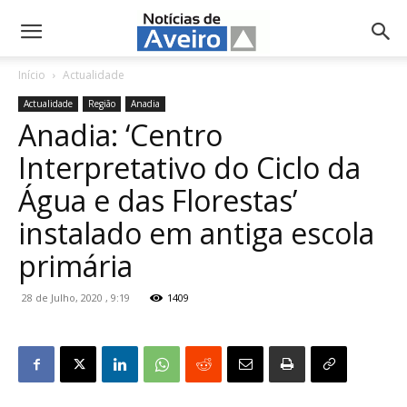
NotíciasdeAveiro.pt
Início
Actualidade
Actualidade
Região
Anadia
Anadia: ‘Centro
Interpretativo do Ciclo da
Água e das Florestas’
instalado em antiga escola
primária
28 de Julho, 2020 , 9:19
1409