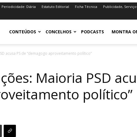
Periodicidade: Diária
Estatuto Editorial
Ficha Técnica
Publicidade, Serviço
iro.pt
CONTEÚDOS
CONCELHOS
PODCASTS
MONTRA O
 PSD acusa PS de “demagogo aproveitamento político”
ações: Maioria PSD ac
veitamento político”