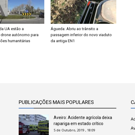
da UA estão a
Águeda: Abriu ao trânsito a
 drone autónomo para
passagem inferior do novo viaduto
sões humanitárias
da antiga EN1
PUBLICAÇÕES MAIS POPULARES
C
Aveiro: Acidente agrícola deixa
Ac
rapariga em estado crítico
Av
5 de Outubro, 2019 , 18:09