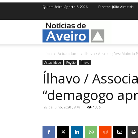
Quinta-feira, Agosto 6, 2026
Diretor: Júlio Almeida
NotíciasdeAve
Início
Actualidade
Ílhavo / Associações: Maioria
Actualidade
Região
Ílhavo
Ílhavo / Associ
“demagogo apro
28 de Julho, 2020 , 8:49
1336