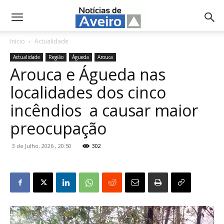
NotíciasdeAveiro.pt
Início
Actualidade
Actualidade
Região
Águeda
Arouca
Arouca e Águeda nas
localidades dos cinco
incêndios a causar maior
preocupação
3 de Julho, 2026 , 20:50
302