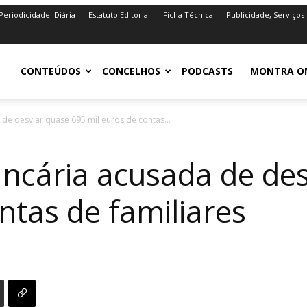
Periodicidade: Diária
Estatuto Editorial
Ficha Técnica
Publicidade, Serviços
iro.pt
CONTEÚDOS
CONCELHOS
PODCASTS
MONTRA O
de desviar quase 695 mil euros de contas...
ancária acusada de de
ntas de familiares