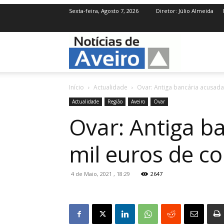
Sexta-feira, Agosto 7, 2026
Diretor: Júlio Almeida
NotíciasdeAve
Início
Actualidade
Ovar: Antiga bancária acusada 
Actualidade
Região
Aveiro
Ovar
Ovar: Antiga b
mil euros de co
4 de Maio, 2021 , 18:29
2647