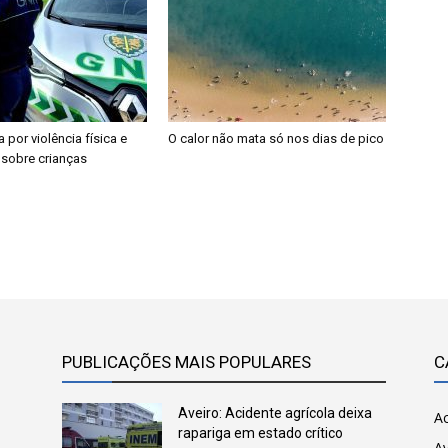
a por violência física e
O calor não mata só nos dias de pico
 sobre crianças
PUBLICAÇÕES MAIS POPULARES
C
Aveiro: Acidente agrícola deixa
Ac
rapariga em estado crítico
Av