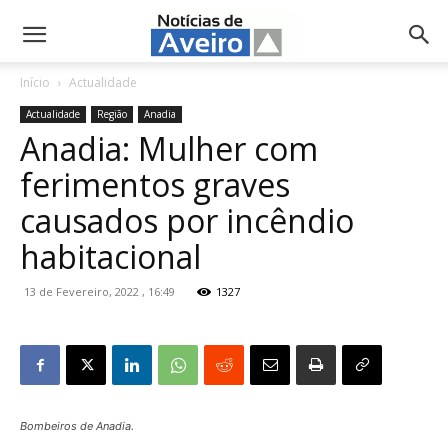
NotíciasdeAveiro.pt
Início
Actualidade
Actualidade
Região
Anadia
Anadia: Mulher com
ferimentos graves
causados por incêndio
habitacional
13 de Fevereiro, 2022 , 16:49
1327
Bombeiros de Anadia.