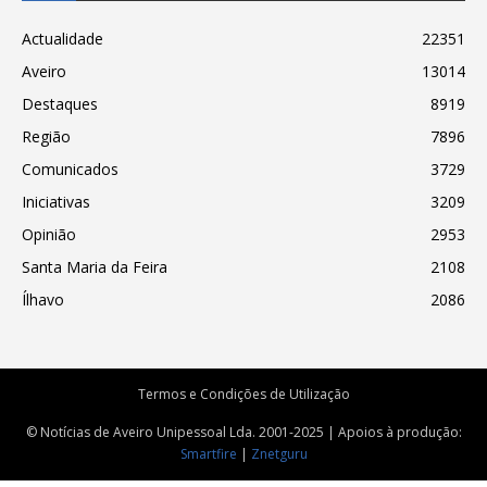
Actualidade
22351
Aveiro
13014
Destaques
8919
Região
7896
Comunicados
3729
Iniciativas
3209
Opinião
2953
Santa Maria da Feira
2108
Ílhavo
2086
Termos e Condições de Utilização
© Notícias de Aveiro Unipessoal Lda. 2001-2025 | Apoios à produção:
Smartfire
|
Znetguru