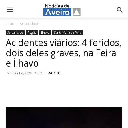
NotíciasdeAveiro.pt
Início
Actualidade
Actualidade
Região
Ílhavo
Santa Maria da Feira
Acidentes viários: 4 feridos,
dois deles graves, na Feira
e Ílhavo
5 de Junho, 2020 , 22:52
6689