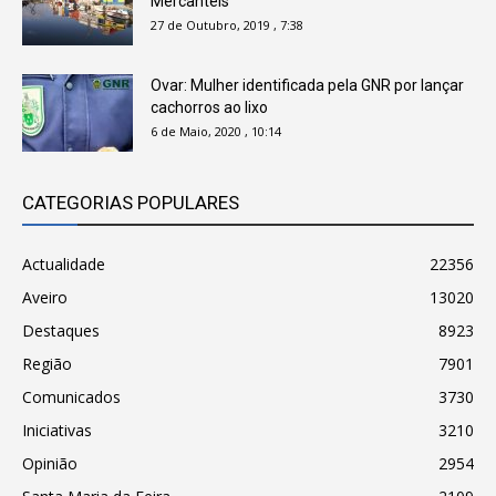
Mercantéis
27 de Outubro, 2019 , 7:38
Ovar: Mulher identificada pela GNR por lançar
cachorros ao lixo
6 de Maio, 2020 , 10:14
CATEGORIAS POPULARES
Actualidade
22356
Aveiro
13020
Destaques
8923
Região
7901
Comunicados
3730
Iniciativas
3210
Opinião
2954