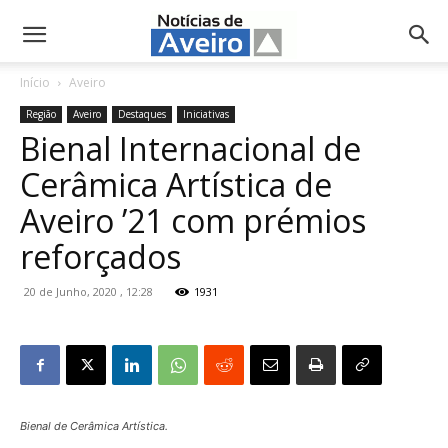
NotíciasdeAveiro.pt
Início
Aveiro
Região
Aveiro
Destaques
Iniciativas
Bienal Internacional de
Cerâmica Artística de
Aveiro ’21 com prémios
reforçados
20 de Junho, 2020 , 12:28
1931
Bienal de Cerâmica Artística.