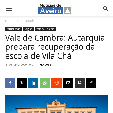
NotíciasdeAveiro.pt
Início
Actualidade
Actualidade
Região
Vale de Cambra
Vale de Cambra: Autarquia
prepara recuperação da
escola de Vila Chã
8 de Julho, 2020 , 9:07
2086