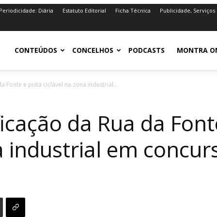
Periodicidade: Diária
Estatuto Editorial
Ficha Técnica
Publicidade, Serviços
iro.pt
CONTEÚDOS
CONCELHOS
PODCASTS
MONTRA O
 Fonte e pista ciclável na zona industrial...
icação da Rua da Font
a industrial em concur