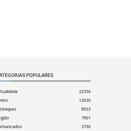
ATEGORIAS POPULARES
tualidade
22356
eiro
13020
estaques
8923
egião
7901
omunicados
3730