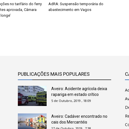
ções no tarifário do ferry
AdRA: Suspensão temporária do
ntes aprovada, Câmara
abastecimento em Vagos
 longe’
PUBLICAÇÕES MAIS POPULARES
C
Aveiro: Acidente agrícola deixa
Ac
rapariga em estado crítico
Av
5 de Outubro, 2019 , 18:09
D
R
Aveiro: Cadáver encontrado no
cais dos Mercantéis
C
27 de Outubro, 2019 , 7:38