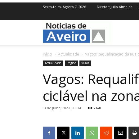
Sexta-feira, Agosto 7, 2026
Diretor: Júlio Almeida
NotíciasdeAve
Início
Actualidade
Vagos: Requalificação da Rua da
Actualidade
Região
Vagos
Vagos: Requalif
ciclável na zon
3 de Julho, 2020 , 15:14
2140