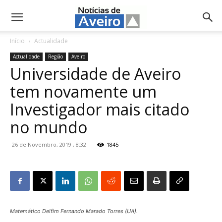
NotíciasdeAveiro.pt
Início
Actualidade
Actualidade
Região
Aveiro
Universidade de Aveiro
tem novamente um
Investigador mais citado
no mundo
26 de Novembro, 2019 , 8:32
1845
Matemático Delfim Fernando Marado Torres (UA).