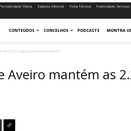
Periodicidade: Diária
Estatuto Editorial
Ficha Técnica
Publicidade, Serviços
iro.pt
CONTEÚDOS
CONCELHOS
PODCASTS
MONTRA O
m as 2.222 vagas para novos alunos
e Aveiro mantém as 2