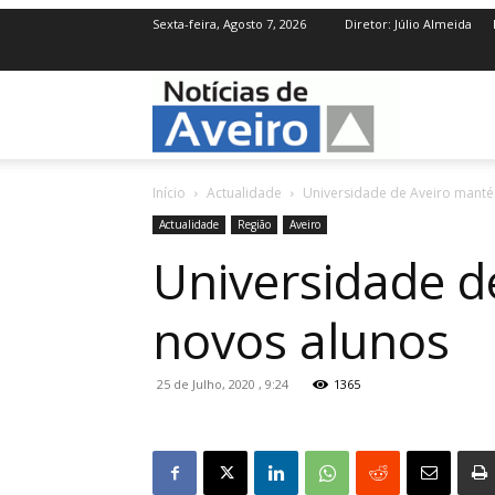
Sexta-feira, Agosto 7, 2026
Diretor: Júlio Almeida
NotíciasdeAve
Início
Actualidade
Universidade de Aveiro manté
Actualidade
Região
Aveiro
Universidade d
novos alunos
25 de Julho, 2020 , 9:24
1365