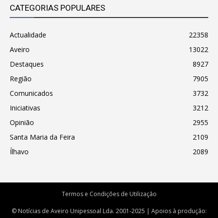
CATEGORIAS POPULARES
Actualidade
22358
Aveiro
13022
Destaques
8927
Região
7905
Comunicados
3732
Iniciativas
3212
Opinião
2955
Santa Maria da Feira
2109
Ílhavo
2089
Termos e Condições de Utilização
© Notícias de Aveiro Unipessoal Lda. 2001-2025 | Apoios à produção: