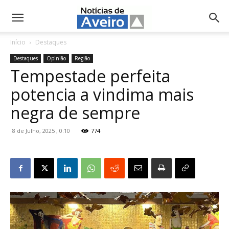
NotíciasdeAveiro.pt
Início
Destaques
Destaques
Opinião
Região
Tempestade perfeita
potencia a vindima mais
negra de sempre
8 de Julho, 2025 , 0:10
774