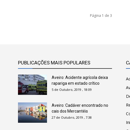
Página 1 de 3
PUBLICAÇÕES MAIS POPULARES
C
Aveiro: Acidente agrícola deixa
Ac
rapariga em estado crítico
Av
5 de Outubro, 2019 , 18:09
D
R
Aveiro: Cadáver encontrado no
cais dos Mercantéis
C
27 de Outubro, 2019 , 7:38
In