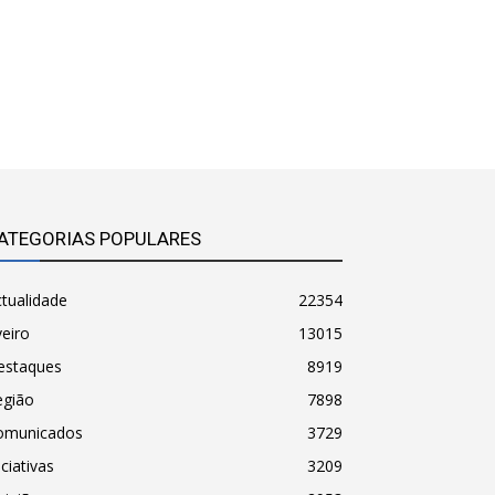
ATEGORIAS POPULARES
tualidade
22354
eiro
13015
estaques
8919
egião
7898
omunicados
3729
iciativas
3209