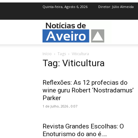
Quinta-feira, Agosto 6, 2026
Diretor: Júlio Almeida
NotíciasdeAve
Início
Tags
Viticultura
Tag: Viticultura
Reflexões: As 12 profecias do
wine guru Robert ‘Nostradamus’
Parker
1 de Julho, 2026 , 0:07
Revista Grandes Escolhas: O
Enoturismo do ano é….