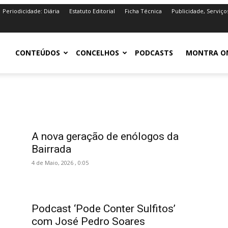
Periodicidade: Diária
Estatuto Editorial
Ficha Técnica
Publicidade, Serviço
iro.pt
CONTEÚDOS
CONCELHOS
PODCASTS
MONTRA O
A nova geração de enólogos da
Bairrada
4 de Maio, 2026 , 0:05
Podcast ‘Pode Conter Sulfitos’
com José Pedro Soares