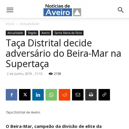
NotíciasdeAveiro.pt
Início
Actualidade
Actualidade
Região
Aveiro
Santa Maria da Feira
Taça Distrital decide
adversário do Beira-Mar na
Supertaça
2 de Junho, 2019 , 11:15
2159
Taça Distrital de Aveiro.
O Beira-Mar, campeão da divisão de elite da