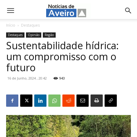
NotíciasdeAveiro.pt
Início
Destaques
Destaques
Opinião
Região
Sustentabilidade hídrica:
um compromisso com o
futuro
16 de Junho, 2024 , 20:42
943