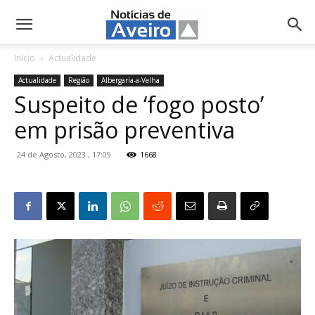
NotíciasdeAveiro.pt
Início
Actualidade
Actualidade
Região
Albergaria-a-Velha
Suspeito de ‘fogo posto’
em prisão preventiva
24 de Agosto, 2023 , 17:09
1668