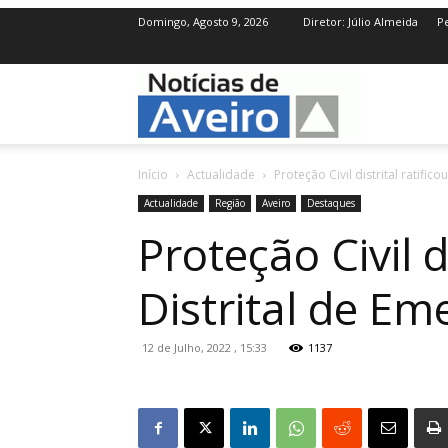
Domingo, Agosto 9, 2026
Diretor: Júlio Almeida
Pe
NotíciasdeAve
Início
Actualidade
Proteção Civil distrital ratific
Actualidade
Região
Aveiro
Destaques
Proteção Civil d
Distrital de Em
12 de Julho, 2022 , 15:33
1137