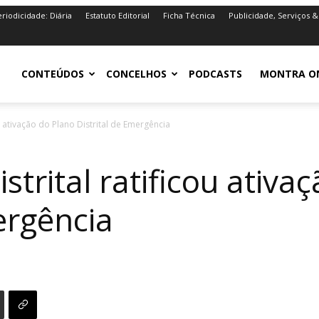
riodicidade: Diária
Estatuto Editorial
Ficha Técnica
Publicidade, Serviços &
iro.pt
CONTEÚDOS
CONCELHOS
PODCASTS
MONTRA O
ou ativação do Plano Distrital de Emergência
istrital ratificou ativ
ergência